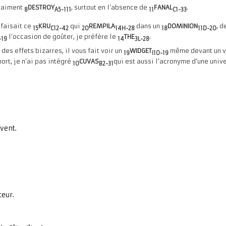
.
vraiment
DESTROY
, surtout en l’absence de
FANAL
8
A5-111
11
C1-33
faisait ce
KRU
qui
REMPILA
dans un
DOMINION
, d
8
15
C12-42
20
14H-28
18
11D-20
l’occasion de goûter, je préfère le
THE
.
-19
14
3L-28
des effets bizarres, il vous fait voir un
WIDGET
même devant un 
19
I10-19
ort, je n’ai pas intégré
CUVAS
qui est aussi l’acronyme d’une univ
10
B2-31
vent.
teur.