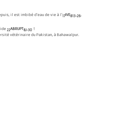
,
epuis, il est imbibé d’eau de vie à l’
IVE
17
B13-26
!
vide
ABRUPT
22
8J-30
ersité vétérinaire du Pakistan, à Bahawalpur.