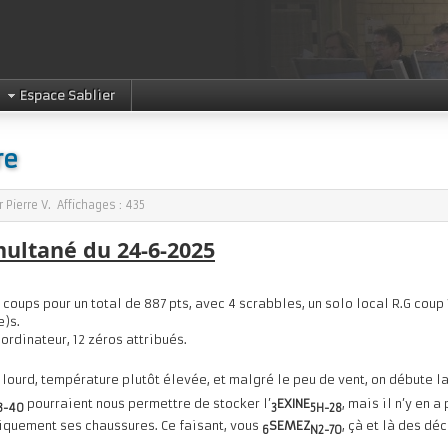
Espace Sablier
re
ar
Pierre V.
Affichages :
435
multané du 24-6-2025
coups pour un total de 887 pts, avec 4 scrabbles, un solo local R.G coup 18
e)s.
ordinateur, 12 zéros attribués.
z lourd, température plutôt élevée, et malgré le peu de vent, on débute 
pourraient nous permettre de stocker l’
EXINE
, mais il n’y en 
3-40
3
5H-28
quement ses chaussures. Ce faisant, vous
SEMEZ
, çà et là des dé
6
N2-70