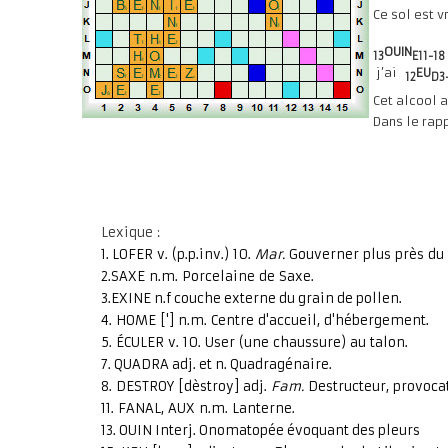
Ce sol est 
OUIN
13
E11-1
j’ai
EU
12
D3
Cet alcool a 
Dans le rapp
Lexique :
1. LOFER v. (p.p.inv.) 10.
Mar.
Gouverner plus près du 
2.SAXE n.m. Porcelaine de Saxe.
3.EXINE n.f couche externe du grain de pollen.
4. HOME ['] n.m. Centre d'accueil, d'hébergement.
5. ÉCULER v. 10. User (une chaussure) au talon.
7. QUADRA adj. et n. Quadragénaire.
8. DESTROY [dèstroy] adj.
Fam.
Destructeur, provoca
11. FANAL, AUX n.m. Lanterne.
13. OUIN Interj. Onomatopée évoquant des pleurs