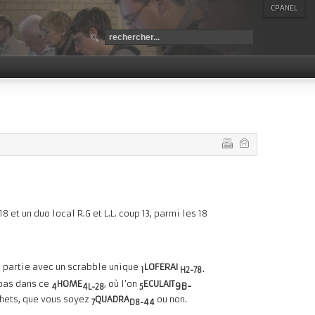
CPANEL
 et un duo local R.G et L.L. coup 13, parmi les 18
.
la partie avec un scrabble unique
LOFERAI
1
H2-78
a pas dans ce
HOME
, où l’on
ECULAIT
9B-
4
4L-28
5
chets, que vous soyez
QUADRA
ou non.
7
D8-44