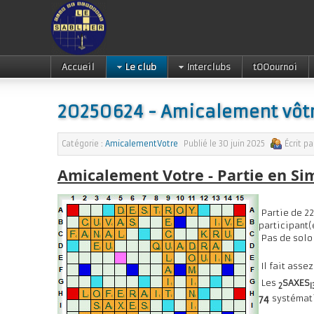
Accueil
Le club
Interclubs
tOOournoi
20250624 - Amicalement vôt
Catégorie :
AmicalementVotre
Publié le
30 juin 2025
Écrit p
Amicalement Votre - Partie en Si
Partie de 22 
participant(
Pas de solo 
Il fait asse
Les
SAXES
2
I
systémati
74