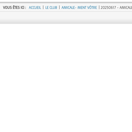
VOUS ÊTES ICI :
ACCUEIL
|
LE CLUB
|
AMICALE- MENT VÔTRE
| 20250617 - AMICA