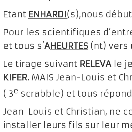
Etant
ENHARDI
(
s),nous début
Pour les scientifiques d’ent
et tous s’
A
HEURTES
(nt) vers
Le tirage suivant
RELEVA
le j
KIFER.
MAIS Jean-Louis et Chr
e
( 3
scrabble) et tous répon
Jean-Louis et Christian, ne 
installer leurs fils sur leur m