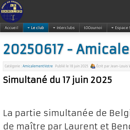
Accueil
Le club
Interclubs
tOOournoi
Espace 
20250617 - Amical
Catégorie :
AmicalementVotre
Publié le
18 juin 2025
Écrit par
Jean-Louis 
Simultané du 17 juin 2025
La partie simultanée de Belg
de maître par Laurent et Beno