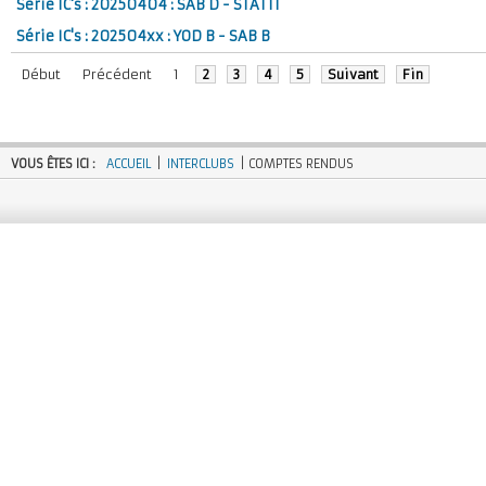
Série IC's : 20250404 : SAB D - STATTI
Série IC's : 202504xx : YOD B - SAB B
Début
Précédent
1
2
3
4
5
Suivant
Fin
VOUS ÊTES ICI :
ACCUEIL
|
INTERCLUBS
| COMPTES RENDUS