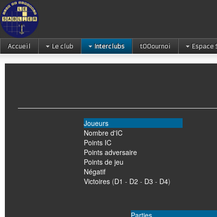
Accueil
Le club
Interclubs
tOOournoi
Espace 