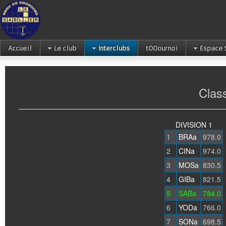
Accueil
Le club
Interclubs
tOOournoi
Espace 