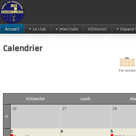
Accueil
Le club
Interclubs
tOOournoi
Espace 
Calendrier
Par année
Dimanche
Lundi
Ma
26
27
28
18
3
4
5