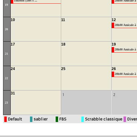
Tournoi (1èrs s ...
20h00 Amicale à 
19
10
11
12
20h00 Amicale à 
20
17
18
19
20h00 Amicale à 
21
24
25
26
20h00 Amicale à 
22
31
1
2
23
Default
sablier
FBS
Scrabble classique
Dive