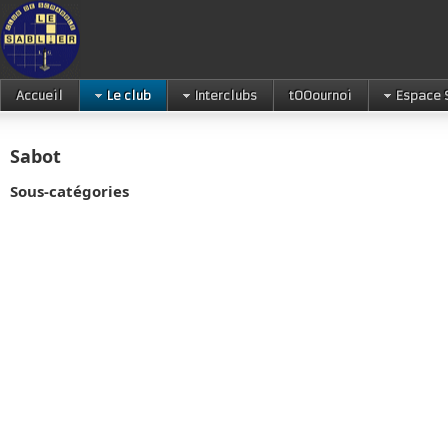
Accueil
Le club
Interclubs
tOOournoi
Espace 
Sabot
Sous-catégories