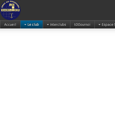
Accueil
Le club
Interclubs
tOOournoi
Espace 