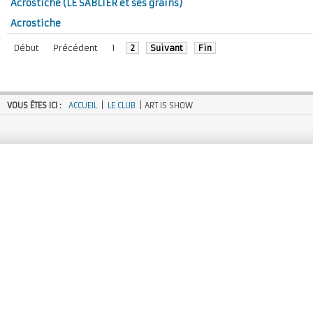
Acrostiche (LE SABLIER et ses grains)
Acrostiche
Début
Précédent
1
2
Suivant
Fin
VOUS ÊTES ICI :
ACCUEIL
|
LE CLUB
| ART IS SHOW