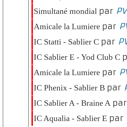
par
PV
Simultané mondial
par
P
Amicale la Lumiere
par
PV
IC Statti - Sablier C
p
IC Sablier E - Yod Club C
par
P
Amicale la Lumiere
par
IC Phenix - Sablier B
pa
IC Sablier A - Braine A
par
IC Aqualia - Sablier E