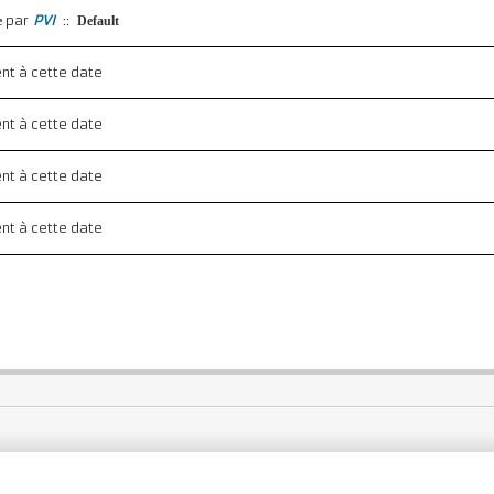
par
PVI
::
e
Default
ent à cette date
ent à cette date
ent à cette date
ent à cette date