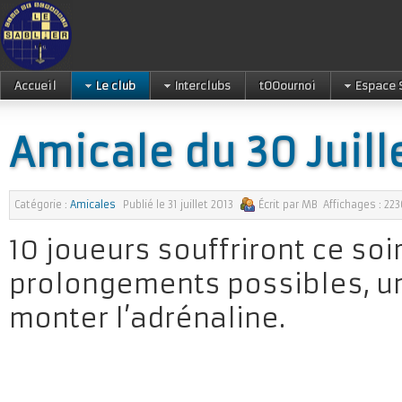
Accueil
Le club
Interclubs
tOOournoi
Espace 
Amicale du 30 Juill
Catégorie :
Amicales
Publié le
31 juillet 2013
Écrit par
MB
Affichages :
223
10 joueurs souffriront ce so
prolongements possibles, une
monter l’adrénaline.