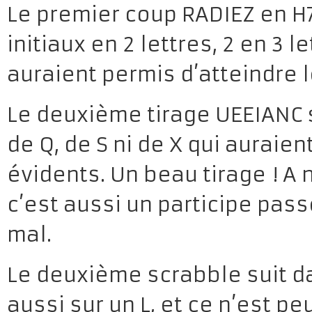
Le premier coup RADIEZ en H7
initiaux en 2 lettres, 2 en 3 l
auraient permis d’atteindre le
Le deuxième tirage UEEIANC sc
de Q, de S ni de X qui auraie
évidents. Un beau tirage ! A
c’est aussi un participe passé
mal.
Le deuxième scrabble suit da
aussi sur un L, et ce n’est p