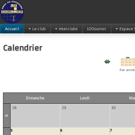
Accueil
Le club
Interclubs
tOOournoi
Espace 
Calendrier
Par anné
Dimanche
Lundi
Ma
28
29
30
48
5
6
7