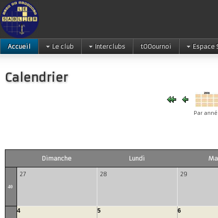
Accueil
Le club
Interclubs
tOOournoi
Espace 
Calendrier
Par anné
Dimanche
Lundi
Ma
27
28
29
40
4
5
6