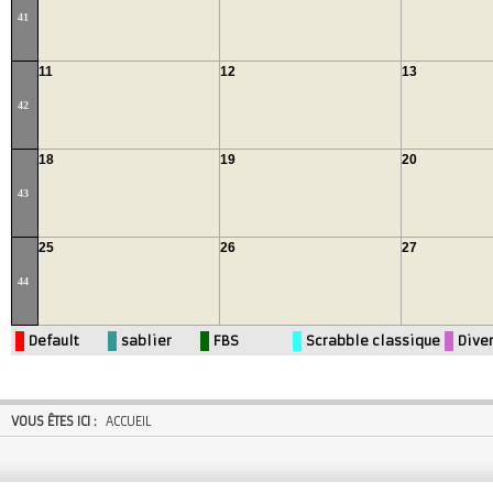
41
11
12
13
42
18
19
20
43
25
26
27
44
Default
sablier
FBS
Scrabble classique
Dive
VOUS ÊTES ICI :
ACCUEIL