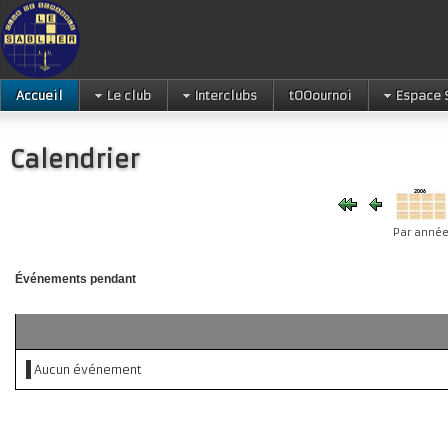
Accueil
Le club
Interclubs
tOOournoi
Espace 
Calendrier
Par anné
Événements pendant
Aucun événement