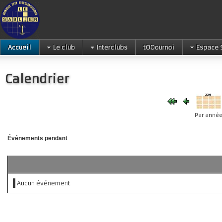
Accueil
Le club
Interclubs
tOOournoi
Espace 
Calendrier
Par anné
Événements pendant
Aucun événement