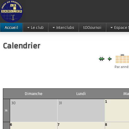
Accueil
Le club
Interclubs
tOOournoi
Espace 
Calendrier
Par anné
Dimanche
Lundi
Ma
1
30
31
36
6
7
8