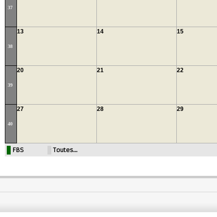
37
13
14
15
38
20
21
22
39
27
28
29
40
FBS
Toutes…