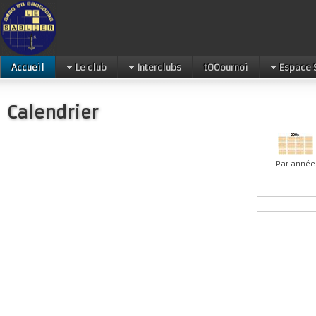
Accueil
Le club
Interclubs
tOOournoi
Espace 
Calendrier
Par année