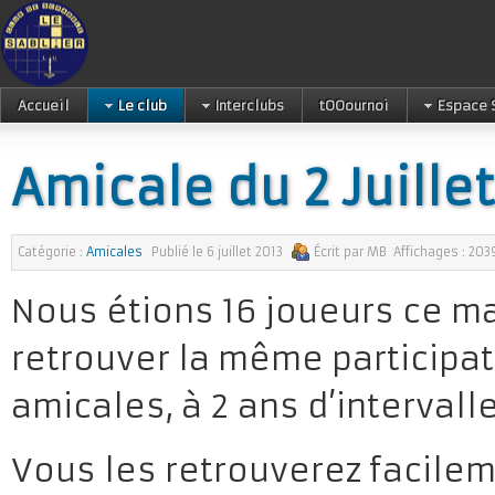
Accueil
Le club
Interclubs
tOOournoi
Espace 
Amicale du 2 Juille
Catégorie :
Amicales
Publié le
6 juillet 2013
Écrit par
MB
Affichages :
203
Nous étions 16 joueurs ce ma
retrouver la même participati
amicales, à 2 ans d’intervalle
Vous les retrouverez facileme