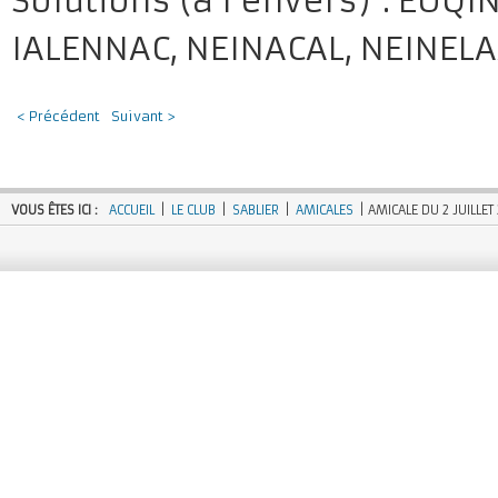
Solutions (à l’envers) : EUQ
IALENNAC, NEINACAL, NEINELA
< Précédent
Suivant >
VOUS ÊTES ICI :
ACCUEIL
|
LE CLUB
|
SABLIER
|
AMICALES
| AMICALE DU 2 JUILLET