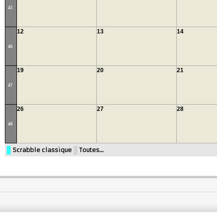
45
12
13
14
46
19
20
21
47
26
27
28
48
Scrabble classique
Toutes…