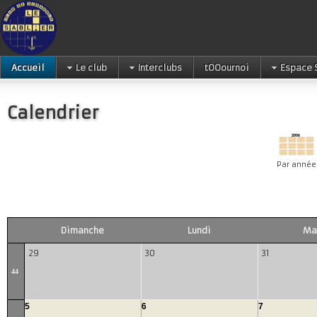
Accueil
Le club
Interclubs
tOOournoi
Espace 
Calendrier
Par année
Dimanche
Lundi
Ma
29
30
31
44
5
6
7