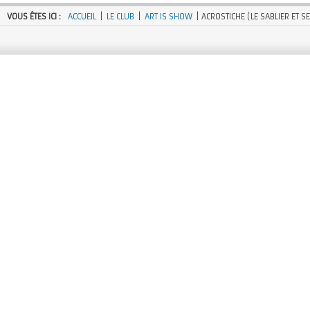
VOUS ÊTES ICI :
ACCUEIL
|
LE CLUB
|
ART IS SHOW
| ACROSTICHE (LE SABLIER ET S