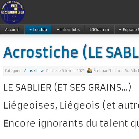
Accueil
Le club
Interclubs
tOOournoi
Espace 
Acrostiche (LE SABL
Catégorie :
Art is show
Publié le
6 février 2025
Écrit par
Christine M.
Affi
LE SABLIER (ET SES GRAINS…)
L
iégeoises, Liégeois (et aut
E
ncore ignorants du talent qu