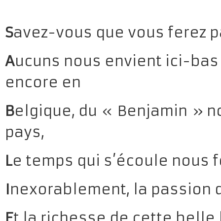
S
avez-vous que vous ferez par
A
ucuns nous envient ici-bas 
encore en
B
elgique, du « Benjamin » n
pays,
L
e temps qui s’écoule nous f
I
nexorablement, la passion 
E
t la richesse de cette belle