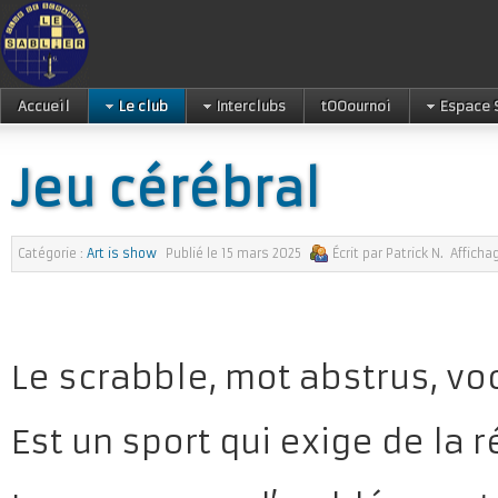
Accueil
Le club
Interclubs
tOOournoi
Espace 
Jeu cérébral
Catégorie :
Art is show
Publié le
15 mars 2025
Écrit par
Patrick N.
Afficha
Le scrabble, mot abstrus, vo
Est un sport qui exige de la r