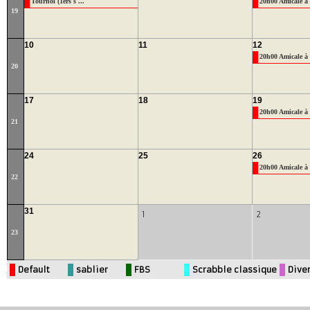
Tournoi (1èrs s ...
20h00 Amicale à 
19
10
11
12
20h00 Amicale à 
20
17
18
19
20h00 Amicale à 
21
24
25
26
20h00 Amicale à 
22
31
1
2
23
Default
sablier
FBS
Scrabble classique
Dive