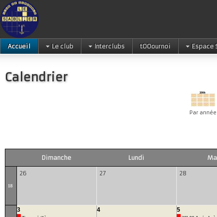
Accueil
Le club
Interclubs
tOOournoi
Espace 
Calendrier
Par année
Dimanche
Lundi
Ma
26
27
28
18
3
4
5