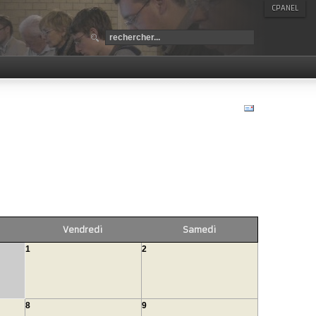
CPANEL
Vendredi
Samedi
1
2
8
9