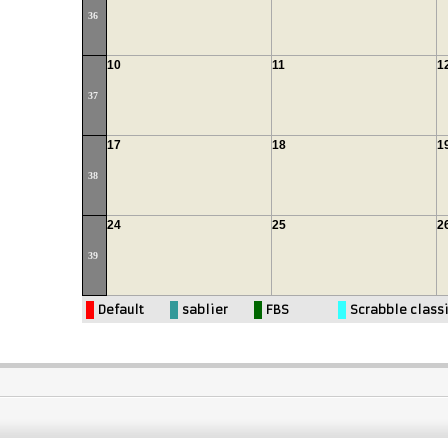
36
10
11
1
37
17
18
1
38
24
25
2
39
Default
sablier
FBS
Scrabble class