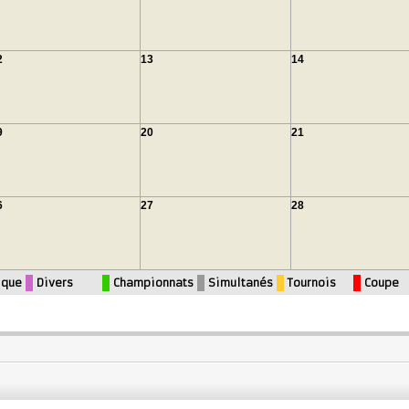
2
13
14
9
20
21
6
27
28
ique
Divers
Championnats
Simultanés
Tournois
Coupe