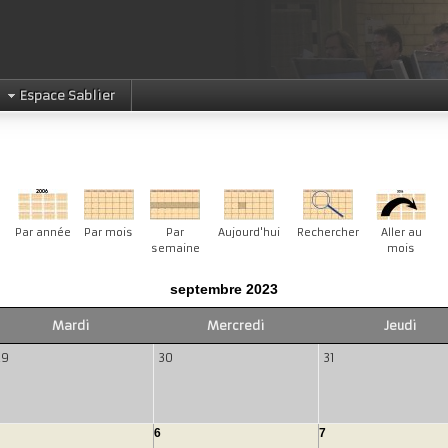
Espace Sablier
Par année
Par mois
Par
Aujourd'hui
Rechercher
Aller au
semaine
mois
septembre 2023
Mardi
Mercredi
Jeudi
29
30
31
6
7