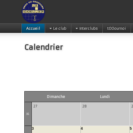
Accueil
Le club
Interclubs
tOOournoi
Calendrier
Dimanche
Lundi
27
28
35
3
4
5