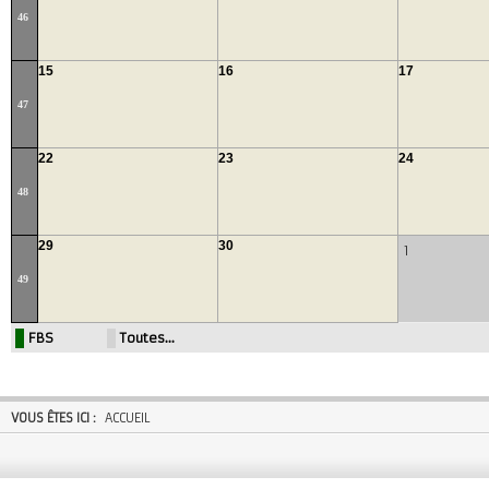
46
15
16
17
47
22
23
24
48
29
30
1
49
FBS
Toutes…
VOUS ÊTES ICI :
ACCUEIL