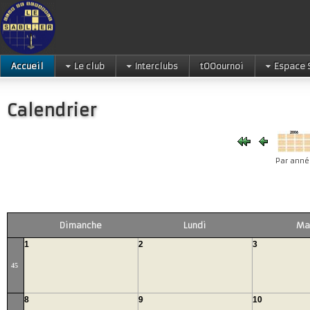
Accueil
Le club
Interclubs
tOOournoi
Espace 
Calendrier
Par anné
Dimanche
Lundi
Ma
1
2
3
45
8
9
10