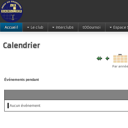
Accueil
Le club
Interclubs
tOOournoi
Espace 
Calendrier
Par anné
Événements pendant
Aucun événement