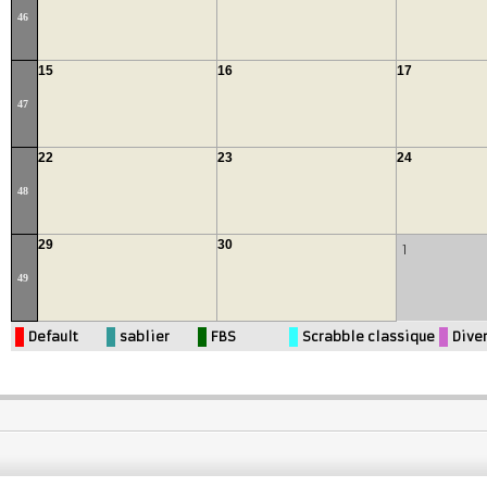
46
15
16
17
47
22
23
24
48
29
30
1
49
Default
sablier
FBS
Scrabble classique
Dive