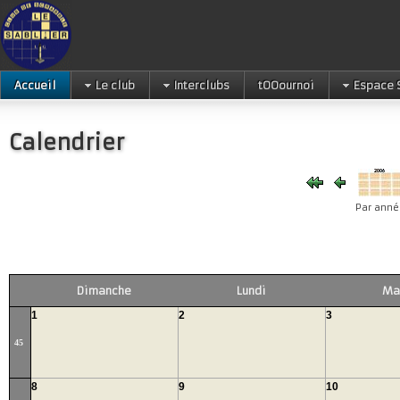
Accueil
Le club
Interclubs
tOOournoi
Espace 
Calendrier
Par anné
Dimanche
Lundi
Ma
1
2
3
45
8
9
10