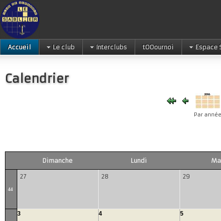
Accueil
Le club
Interclubs
tOOournoi
Espace 
Calendrier
Par anné
Dimanche
Lundi
Ma
27
28
29
44
3
4
5