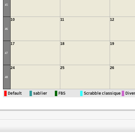
45
10
11
12
46
17
18
19
47
24
25
26
48
Default
sablier
FBS
Scrabble classique
Dive