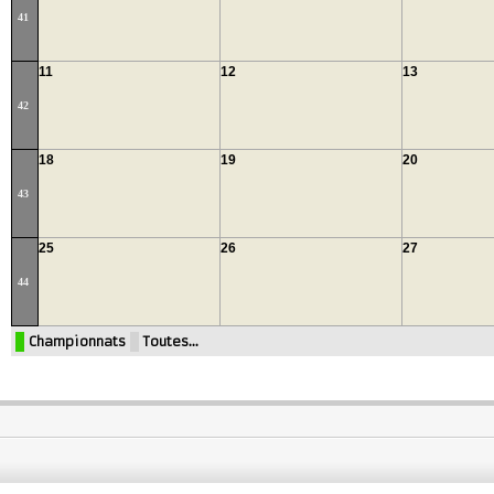
41
11
12
13
42
18
19
20
43
25
26
27
44
Championnats
Toutes…