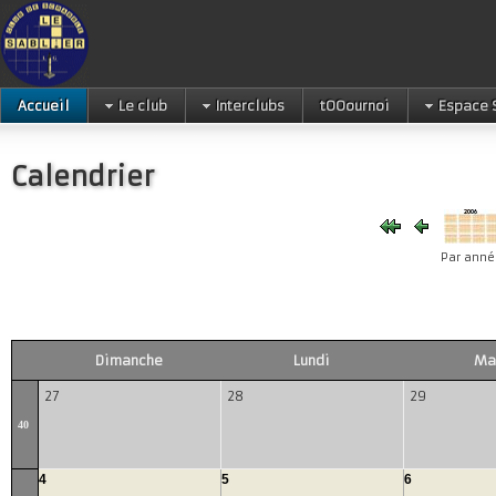
Accueil
Le club
Interclubs
tOOournoi
Espace 
Calendrier
Par anné
Dimanche
Lundi
Ma
27
28
29
40
4
5
6