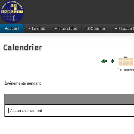
Accueil
Le club
Interclubs
tOOournoi
Espace 
Calendrier
Par anné
Événements pendant
Aucun événement