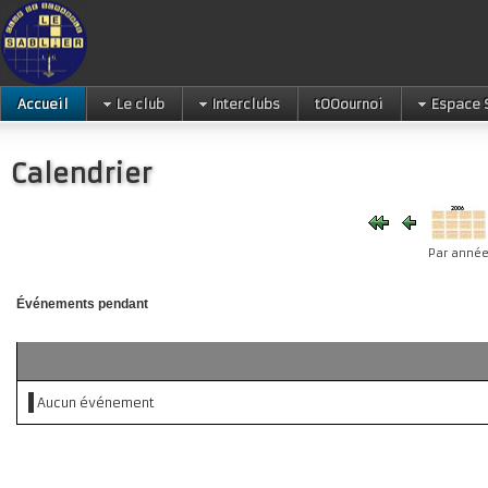
Accueil
Le club
Interclubs
tOOournoi
Espace 
Calendrier
Par anné
Événements pendant
Aucun événement