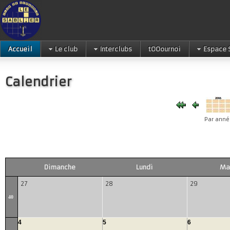
Accueil
Le club
Interclubs
tOOournoi
Espace 
Calendrier
Par anné
Dimanche
Lundi
Ma
27
28
29
40
4
5
6