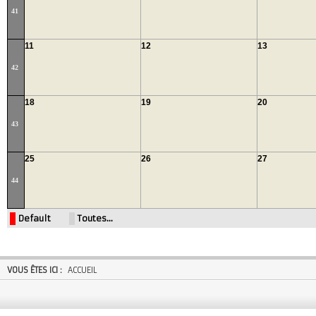
41
11
12
13
42
18
19
20
43
25
26
27
44
Default
Toutes…
VOUS ÊTES ICI :
ACCUEIL