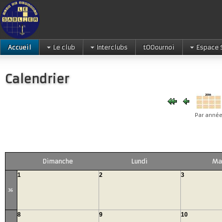
Accueil
Le club
Interclubs
tOOournoi
Espace 
Calendrier
Par anné
Dimanche
Lundi
Ma
1
2
3
36
8
9
10