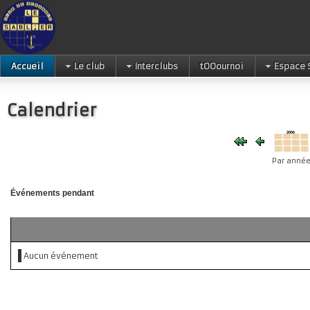
Accueil
Le club
Interclubs
tOOournoi
Espace 
Calendrier
Par anné
Événements pendant
Aucun événement