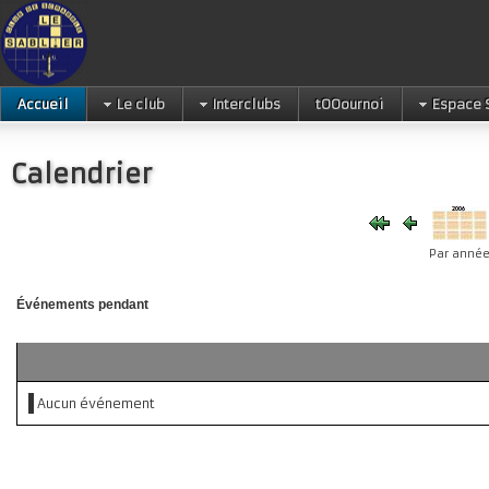
Accueil
Le club
Interclubs
tOOournoi
Espace 
Calendrier
Par anné
Événements pendant
Aucun événement