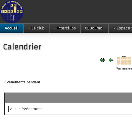
Accueil
Le club
Interclubs
tOOournoi
Espace 
Calendrier
Par anné
Événements pendant
Aucun événement