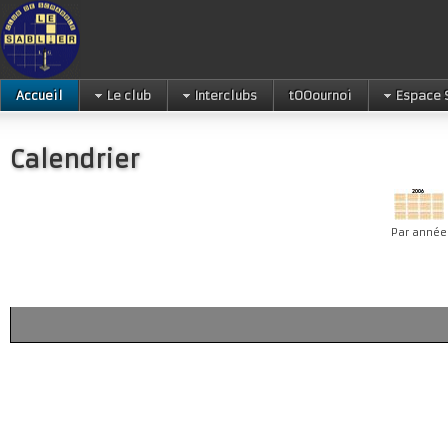
Accueil
Le club
Interclubs
tOOournoi
Espace 
Calendrier
Par année