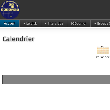
Accueil
Le club
Interclubs
tOOournoi
Espace 
Calendrier
Par année