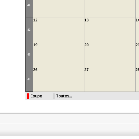
41
12
13
1
42
19
20
2
43
26
27
2
44
Coupe
Toutes…