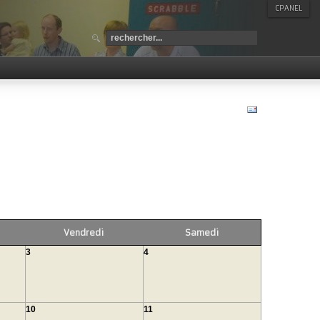
CPANEL
Vendredi
Samedi
3
4
10
11