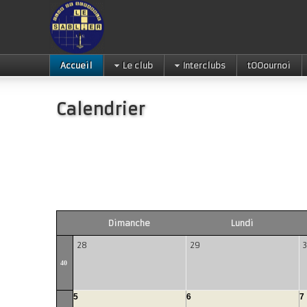
Accueil
Le club
Interclubs
tOOournoi
Calendrier
Dimanche
Lundi
28
29
40
5
6
7