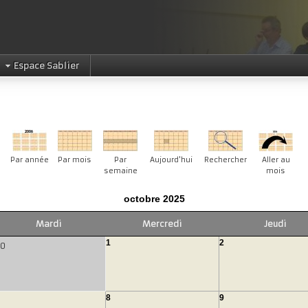
Espace Sablier
Par année
Par mois
Par
Aujourd'hui
Rechercher
Aller au
semaine
mois
octobre 2025
Mardi
Mercredi
Jeudi
1
2
30
8
9