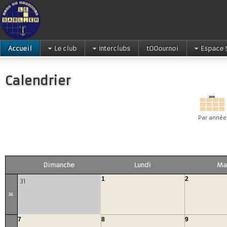
Accueil
Le club
Interclubs
tOOournoi
Espace 
Calendrier
Par année
Dimanche
Lundi
Ma
1
2
31
36
7
8
9