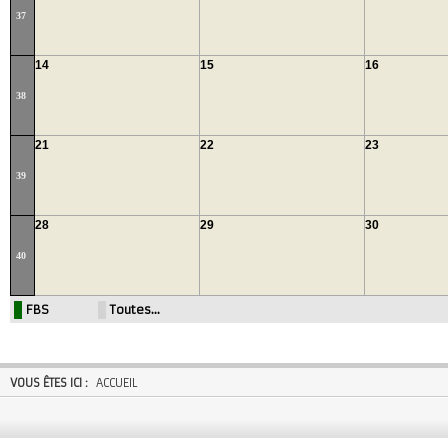
37
14
15
16
38
21
22
23
39
28
29
30
40
FBS
Toutes…
VOUS ÊTES ICI :
ACCUEIL