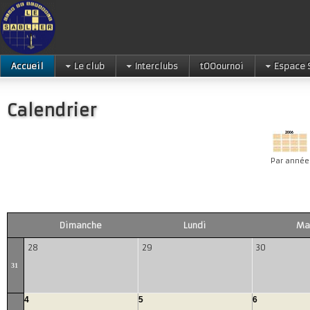
Accueil
Le club
Interclubs
tOOournoi
Espace 
Calendrier
Par année
Dimanche
Lundi
Ma
28
29
30
31
4
5
6