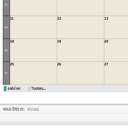
32
11
12
13
33
18
19
20
34
25
26
27
35
sablier
Toutes…
VOUS ÊTES ICI :
ACCUEIL