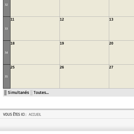
32
11
12
13
33
18
19
20
34
25
26
27
35
Simultanés
Toutes…
VOUS ÊTES ICI :
ACCUEIL