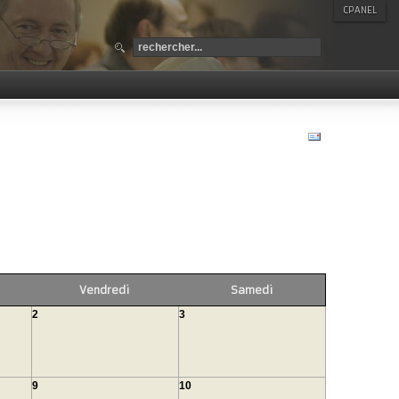
CPANEL
Vendredi
Samedi
2
3
9
10