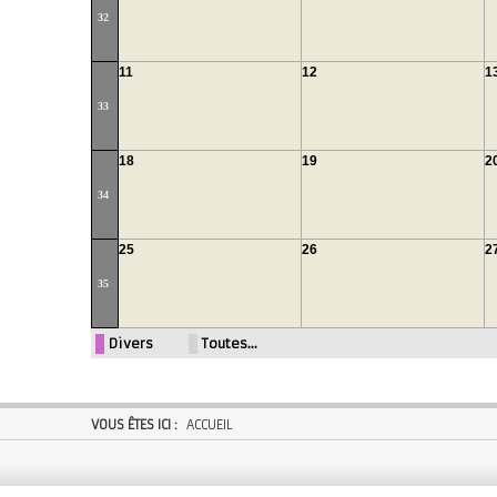
32
11
12
1
33
18
19
2
34
25
26
2
35
Divers
Toutes…
VOUS ÊTES ICI :
ACCUEIL