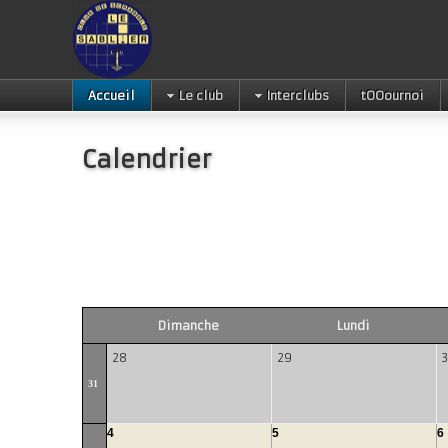
Accueil
Le club
Interclubs
tOOournoi
Calendrier
Dimanche
Lundi
28
29
31
4
5
6