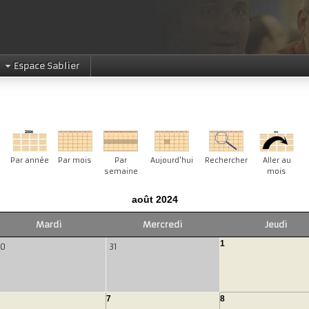
Espace Sablier
Par année
Par mois
Par
Aujourd'hui
Rechercher
Aller au
semaine
mois
août 2024
Mardi
Mercredi
Jeudi
1
30
31
7
8