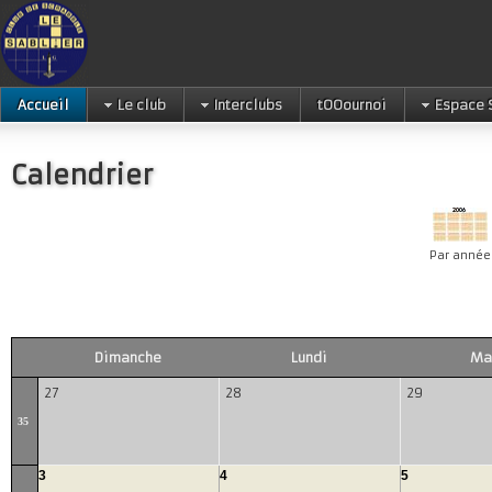
Accueil
Le club
Interclubs
tOOournoi
Espace 
Calendrier
Par année
Dimanche
Lundi
Ma
27
28
29
35
3
4
5