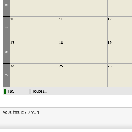
36
10
11
12
37
17
18
19
38
24
25
26
39
FBS
Toutes…
VOUS ÊTES ICI :
ACCUEIL