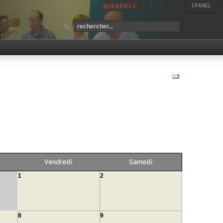
CPANEL
Vendredi
Samedi
1
2
8
9