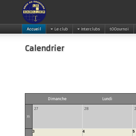
Accueil
Le club
Interclubs
tOOournoi
Calendrier
Dimanche
Lundi
27
28
35
3
4
5