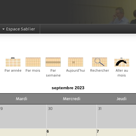
Espace Sablier
Par année
Par mois
Par
Aujourd'hui
Rechercher
Aller au
semaine
mois
septembre 2023
Mardi
Mercredi
Jeudi
29
30
31
6
7