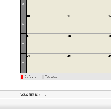
36
10
11
1
37
17
18
1
38
24
25
2
39
Default
Toutes…
VOUS ÊTES ICI :
ACCUEIL