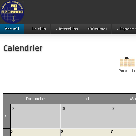
Accueil
Le club
Interclubs
tOOournoi
Espace 
Calendrier
Par année
Dimanche
Lundi
Ma
29
30
31
5
5
6
7