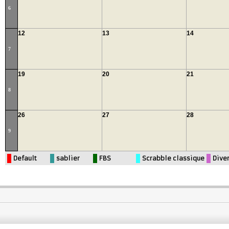
6
12
13
14
7
19
20
21
8
26
27
28
9
Default
sablier
FBS
Scrabble classique
Dive