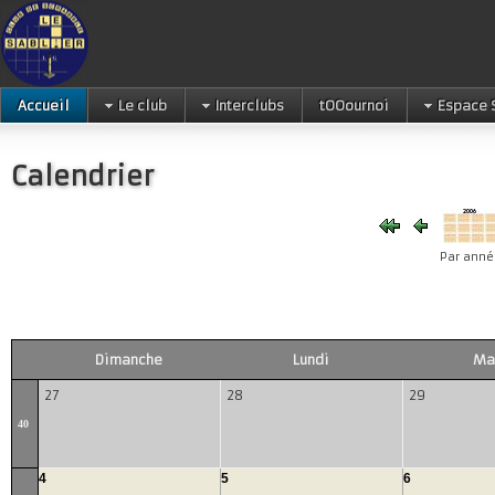
Accueil
Le club
Interclubs
tOOournoi
Espace 
Calendrier
Par anné
Dimanche
Lundi
Ma
27
28
29
40
4
5
6