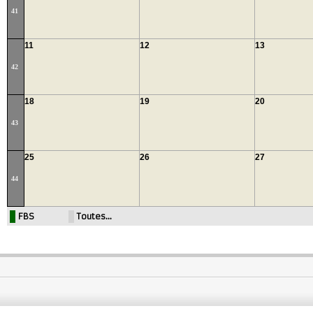
41
11
12
13
42
18
19
20
43
25
26
27
44
FBS
Toutes…