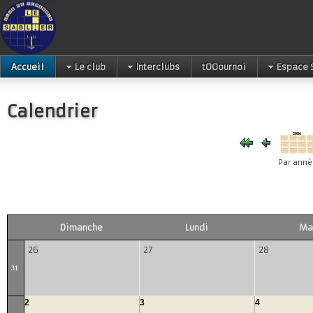
Accueil
Le club
Interclubs
tOOournoi
Espace 
Calendrier
Par anné
Dimanche
Lundi
Ma
26
27
28
31
2
3
4