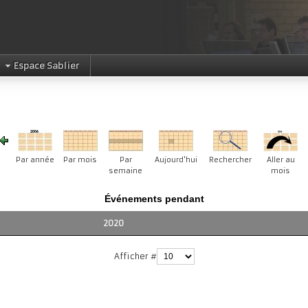
Espace Sablier
Par année
Par mois
Par
Aujourd'hui
Rechercher
Aller au
semaine
mois
Événements pendant
2020
Afficher #