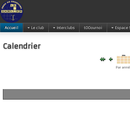
Accueil
Le club
Interclubs
tOOournoi
Espace 
Calendrier
Par ann